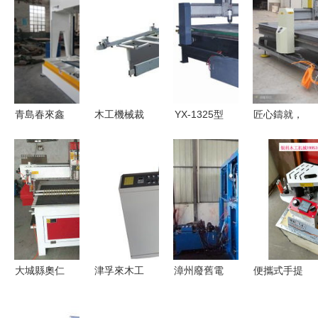
青島春來鑫
木工機械裁
YX-1325型
匠心鑄就，
木工拼板機
板鋸批發與
伺服木工雕
精雕細琢
高效與可靠
供應商選擇
刻機 濟南
——北京燕
的木材加工
指南
玉璽數控的
雕數控機械
利器
匠心之作
有限公司與
燕雕木工雕
刻機
大城縣奧仁
津孚來木工
漳州廢舊電
便攜式手提
機械設備廠
機械廠 深
池回收與食
封邊機 免
專業供應高
耕木工機械
品、木工機
漆板櫥柜衣