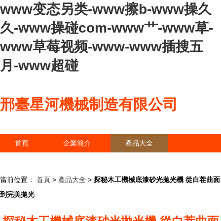
www变态另类-www擦b-www操久
久-www操碰com-www艹-www草-
www草莓视频-www-www插搜五
月-www超碰
邢臺星河機械制造有限公司
首頁
企業簡介
產品大全
聯系我們
企業信息
訪客留言
當前位置：
首頁
>
產品大全
>
探秘木工機械底漆砂光拋光機 從白茬曲面
到完美拋光