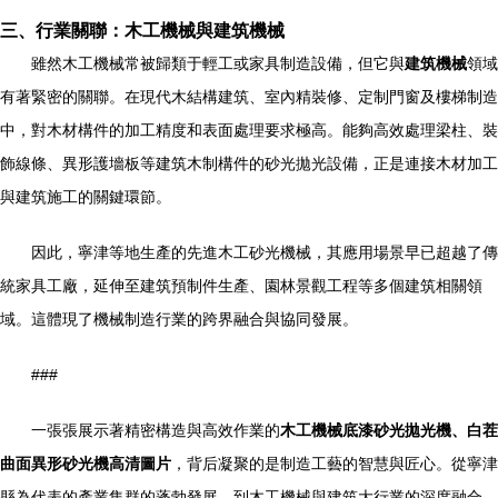
三、行業關聯：木工機械與建筑機械
雖然木工機械常被歸類于輕工或家具制造設備，但它與
建筑機械
領域
有著緊密的關聯。在現代木結構建筑、室內精裝修、定制門窗及樓梯制造
中，對木材構件的加工精度和表面處理要求極高。能夠高效處理梁柱、裝
飾線條、異形護墻板等建筑木制構件的砂光拋光設備，正是連接木材加工
與建筑施工的關鍵環節。
因此，寧津等地生產的先進木工砂光機械，其應用場景早已超越了傳
統家具工廠，延伸至建筑預制件生產、園林景觀工程等多個建筑相關領
域。這體現了機械制造行業的跨界融合與協同發展。
###
一張張展示著精密構造與高效作業的
木工機械底漆砂光拋光機、白茬
曲面異形砂光機高清圖片
，背后凝聚的是制造工藝的智慧與匠心。從寧津
縣為代表的產業集群的蓬勃發展，到木工機械與建筑大行業的深度融合，