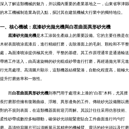
深入了解這類機械的魅力，并以國內重要的產業基地之一，山東省寧津縣
的木工機械制造業為切入點，探討其在建筑機械大行業中的獨特地位。
一、核心機械：底漆砂光拋光機與白茬曲面異形砂光機
底漆砂光拋光機
是木工涂裝生產線上的重要設備。它的主要任務是在
木材表面噴涂底漆后，進行精細打磨，去除漆面上的毛刺、顆粒和不平整
處，為面漆噴涂提供極其光滑、平整的基礎。其工作原理通常是通過輸送
帶將工件送入，由高速旋轉的砂光輥或砂帶進行打磨，再經過拋光單元進
行光亮處理。高清圖片顯示，這類機器結構緊湊，自動化程度高，能極大
提升打磨效率和一致性。
而
白茬曲面異形砂光機
則專門用于處理未上漆的“白茬”木料，尤其擅
長打磨那些擁有復雜曲線、浮雕、異形邊角的工件。傳統砂光設備難以應
對的不規則表面，在這類機器面前迎刃而解。其設計往往采用仿形技術、
柔性砂帶或數控多軸聯動，確保砂光頭能緊密貼合工件曲面進行均勻打
磨。高清特寫圖片可以清晰展示其精密的機械臂、靈活的砂光頭以及打磨